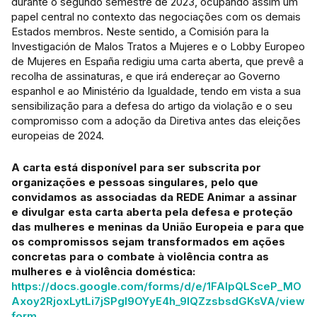
durante o segundo semestre de 2023, ocupando assim um
papel central no contexto das negociações com os demais
Estados membros. Neste sentido, a Comisión para la
Investigación de Malos Tratos a Mujeres e o Lobby Europeo
de Mujeres en España redigiu uma carta aberta, que prevê a
recolha de assinaturas, e que irá endereçar ao Governo
espanhol e ao Ministério da Igualdade, tendo em vista a sua
sensibilização para a defesa do artigo da violação e o seu
compromisso com a adoção da Diretiva antes das eleições
europeias de 2024.
A carta está disponível para ser subscrita por
organizações e pessoas singulares, pelo que
convidamos as associadas da REDE Animar a assinar
e divulgar esta carta aberta pela defesa e proteção
das mulheres e meninas da União Europeia e para que
os compromissos sejam transformados em ações
concretas para o combate à violência contra as
mulheres e à violência doméstica:
https://docs.google.com/forms/d/e/1FAIpQLSceP_MO
Axoy2RjoxLytLi7jSPgl9OYyE4h_9IQZzsbsdGKsVA/view
form