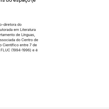
is do espaço (e
o-diretora do
torada em Literatura
rtamento de Línguas,
Associada do Centro de
 Científico entre 7 de
a FLUC (1994-1996) e é