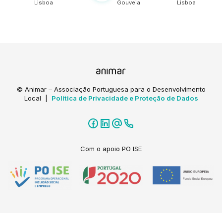
Lisboa
Gouveia
Lisboa
da identidade e
património de aldeia"
na cidade de
Gouveia, em
articulação e parceria
com Instituto Gouveia
- Escola Profissional
e outros parceiros
locais. Envolvemos 9
formandos/as que
© Animar – Associação Portuguesa para o Desenvolvimento
trabalharam na área
Local |
Política de Privacidade e Proteção de Dados
do têxtil, na
aprendizagem na
tecelagem em burel.
Com o apoio PO ISE