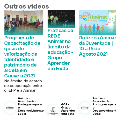
Outros vídeos
Práticas da
REDE
Programa de
Roteiros Anima
Animar no
Capacitação de
da Juventude |
âmbito da
guias de
10 a 16 de
educação -
valorização da
Agosto 2021
Grupo
identidade e
Aprender
património de
em Festa
aldeia em
Gouveia 2021
No âmbito do acordo
de cooperação entre
o IEFP e a Animar
para o ano de 2021
Animar -
Animar -
implementámos o
Associação
Associação
programa de
Portuguesa para
GAF -
Portuguesa par
o
Grupo
o
"Capacitação de
Desenvolvimento
Aprender
Desenvolvimen
guias de valorização
Local
em Festa
Local